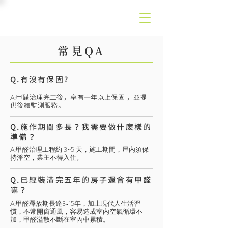
常見QA
Q.有沒有保固?
​A:
甲醛治理完工後，享有一年以上保固 ，並提
供後續監測服務。
Q.施作期間多長？我需要做什麼樣的
準備？
​A:甲醛治理工程約 3~5 天，施工期間，屋內須保
持淨空，業主不得入住。
Q.已經裝潢完五年的房子還會有甲醛
嘛？
​A:甲醛釋放期長達3-15年，加上現代人生活習
慣，不常開窗通風，容易造成室內空氣循環不
加，甲醛溢散不斷在室內中累積。